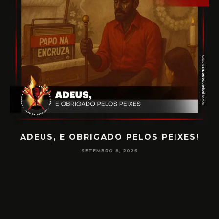
ADEUS, E OBRIGADO PELOS PEIXES!
P
SETEMBRO 8, 2025