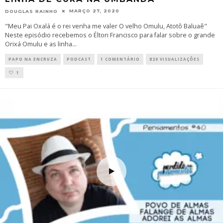
MARÇO 27, 2020
DOUGLAS RAINHO
"Meu Pai Oxalá é o rei venha me valer O velho Omulu, Atotô Baluaê"
Neste episódio recebemos o Élton Francisco para falar sobre o grande
Orixá Omulu e as linha
...
PAPO NA ENCRUZA
PODCAST
1 COMENTÁRIO
829 VISUALIZAÇÕES
1