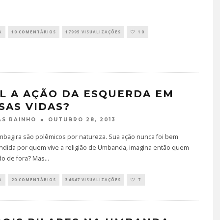
A
10 COMENTÁRIOS
17995 VISUALIZAÇÕES
10
L A AÇÃO DA ESQUERDA EM
SAS VIDAS?
OUTUBRO 28, 2013
S RAINHO
mbagira são polêmicos por natureza. Sua ação nunca foi bem
dida por quem vive a religião de Umbanda, imagina então quem
do de fora? Mas
...
A
20 COMENTÁRIOS
34647 VISUALIZAÇÕES
7