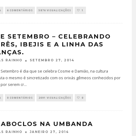
A
6 COMENTÁRIOS
5876 VISUALIZAÇÕES
1
DE SETEMBRO – CELEBRANDO
RÊS, IBEJIS E A LINHA DAS
ANÇAS.
SETEMBRO 27, 2014
S RAINHO
e Setembro é dia que se celebra Cosme e Damião, na cultura
ta o mesmo é sincretizado com os orixás gêmeos conhecidos por
e por serem cr
...
A
0 COMENTÁRIOS
2091 VISUALIZAÇÕES
0
CABOCLOS NA UMBANDA
JANEIRO 27, 2014
S RAINHO