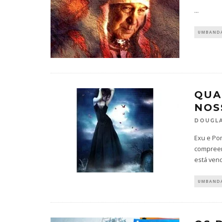
...
UMBAND
QUA
NOS
DOUGLA
Exu e Po
compreen
está ven
UMBAND