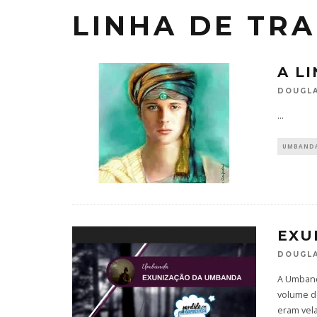
LINHA DE TR
A L
DOUGLA
...
UMBAND
EXU
DOUGLA
A Umband
volume d
eram vel