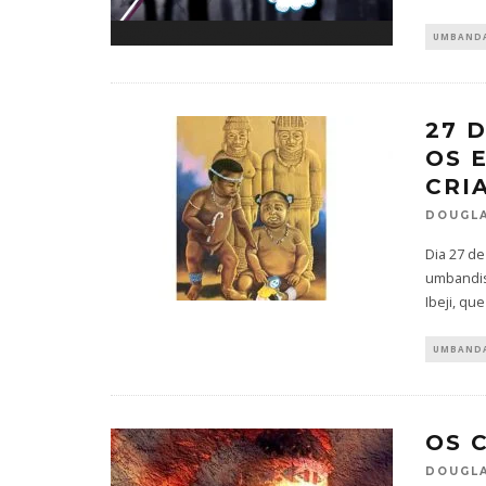
UMBAND
27 
OS E
CRI
DOUGLA
Dia 27 d
umbandis
Ibeji, qu
UMBAND
OS 
DOUGLA