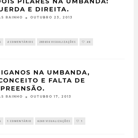
DOIS PILARES NA UMBANDA:
UERDA E DIREITA.
OUTUBRO 23, 2013
S RAINHO
A
4 COMENTÁRIOS
283656 VISUALIZAÇÕES
46
CIGANOS NA UMBANDA,
CONCEITO E FALTA DE
TÁ PERDIDO? – EPISÓDIO 6
PREENSÃO.
JUNHO 25, 2022
OUTUBRO 17, 2013
S RAINHO
A
1 COMENTÁRIO
6269 VISUALIZAÇÕES
1