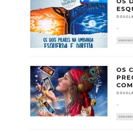
OS 
ESQ
DOUGLA
...
UMBAND
OS 
PRE
COM
DOUGLA
...
UMBAND