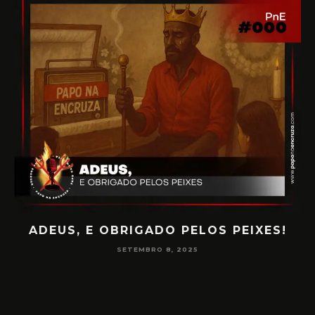
ADEUS, E OBRIGADO PELOS PEIXES!
P
SETEMBRO 8, 2025