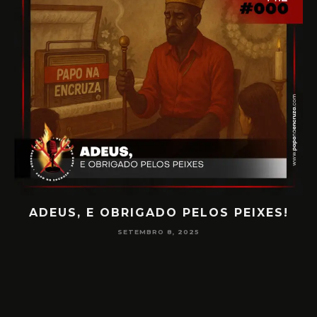
ADEUS, E OBRIGADO PELOS PEIXES!
P
SETEMBRO 8, 2025