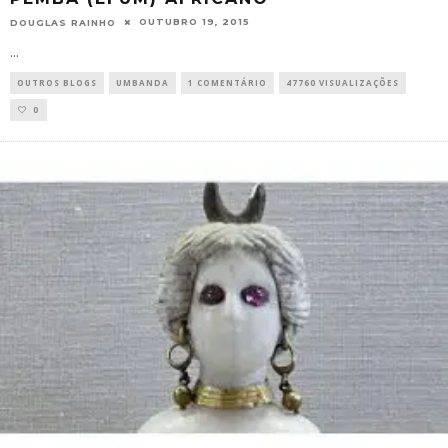
OUTUBRO 19, 2015
DOUGLAS RAINHO
...
OUTROS BLOGS
UMBANDA
1 COMENTÁRIO
47760 VISUALIZAÇÕES
0