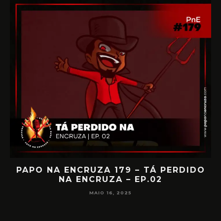
IA
PAPO NA ENCRUZA 179 – TÁ PERDIDO
NA ENCRUZA – EP.02
F
MAIO 16, 2025