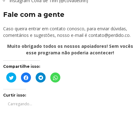
Instagram Cova de Tiriri (@covadetiriri)
Fale com a gente
Caso queira entrar em contato conosco, para enviar dúvidas,
comentários e sugestões, nosso e-mail é
contato@perdido.co
.
Muito obrigado todos os nossos apoiadores! Sem vocês
esse programa não poderia acontecer!
Compartilhe isso:
Clique
Clique
Clique
Clique
para
para
para
para
compartilhar
compartilhar
compartilhar
compartilhar
no
no
no
no
Twitter(abre
Facebook(abre
Telegram(abre
WhatsApp(abre
em
em
em
em
Curtir isso:
nova
nova
nova
nova
janela)
janela)
janela)
janela)
Carregando...