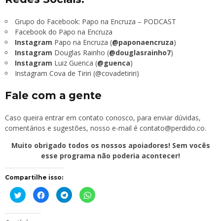
Grupo do Facebook:
Papo na Encruza – PODCAST
Facebook do Papo na Encruza
Instagram
Papo na Encruza (
@paponaencruza
)
Instagram
Douglas Rainho (
@douglasrainho7
)
Instagram
Luiz Guenca (
@guenca
)
Instagram Cova de Tiriri (@covadetiriri)
Fale com a gente
Caso queira entrar em contato conosco, para enviar dúvidas,
comentários e sugestões, nosso e-mail é
contato@perdido.co
.
Muito obrigado todos os nossos apoiadores! Sem vocês
esse programa não poderia acontecer!
Compartilhe isso:
Clique
Clique
Clique
Clique
para
para
para
para
compartilhar
compartilhar
compartilhar
compartilhar
no
no
no
no
Twitter(abre
Facebook(abre
Telegram(abre
WhatsApp(abre