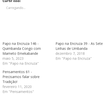
em
em
em
em
Curtir isso:
nova
nova
nova
nova
janela)
janela)
janela)
janela)
Carregando...
Papo na Encruza 146 -
Papo na Encruza 39 - As Sete
Quimbanda Congo com
Linhas de Umbanda
Mameto Emekabande
dezembro 7, 2018
maio 5, 2023
Em "Papo na Encruza"
Em "Papo na Encruza"
Pensamentos 61 -
Precisamos falar sobre
Tradição!
fevereiro 11, 2020
Em "Pensamentos"