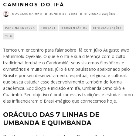
CAMINHOS DO IFÁ
DOUGLAS RAINHO
JUNHO 30, 2023
81 VISUALIZAÇÕES
PAPO NA ENCRUZA
PODCAST
0 COMENTÁRIOS
81 VISUALIZAÇÕES
0
Temos um encontro para falar sobre Ifá com Júlio Augusto awo
Fáfúnmólú Oyékàlẹ̀. O que é o Ifá e sua diferença com o culto
tradicional Iorubá e o Candomblé, seus sistemas filosóficos e
divinatórios e muito mais. Júlio é um paulistano apaixonado pelo
Brasil e por seu desenvolvimento espiritual, religioso e cultural,
que busca estudar esse desenvolvimento também de forma
acadêmica. Sociólogo e iniciado em Ifá, Umbanda Omolokô e
Caatimbó. Seu objetivo é praticar essas tradições e estudar como
elas influenciaram o Brasil-mágico que conhecemos hoje.
ORÁCULO DAS 7 LINHAS DE
UMBANDA E QUIMBANDA