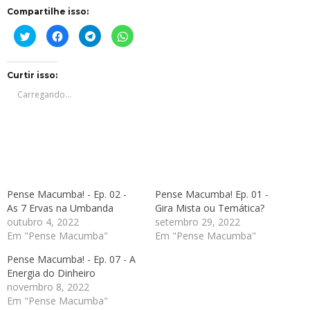
Compartilhe isso:
Clique
Clique
Clique
Clique
para
para
para
para
compartilhar
compartilhar
compartilhar
compartilhar
no
no
no
no
Twitter(abre
Facebook(abre
Telegram(abre
WhatsApp(abre
em
em
em
em
Curtir isso:
nova
nova
nova
nova
janela)
janela)
janela)
janela)
Carregando...
Pense Macumba! - Ep. 02 -
Pense Macumba! Ep. 01 -
As 7 Ervas na Umbanda
Gira Mista ou Temática?
outubro 4, 2022
setembro 29, 2022
Em "Pense Macumba"
Em "Pense Macumba"
Pense Macumba! - Ep. 07 - A
Energia do Dinheiro
novembro 8, 2022
Em "Pense Macumba"