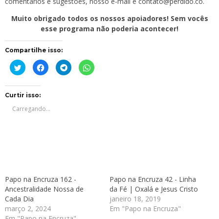
comentários e sugestões, nosso e-mail é
contato@perdido.co
.
Muito obrigado todos os nossos apoiadores! Sem vocês
esse programa não poderia acontecer!
Compartilhe isso:
Clique
Clique
Clique
Clique
para
para
para
para
compartilhar
compartilhar
compartilhar
compartilhar
no
no
no
no
Twitter(abre
Facebook(abre
Telegram(abre
WhatsApp(abre
em
em
em
em
Curtir isso:
nova
nova
nova
nova
janela)
janela)
janela)
janela)
Carregando...
Papo na Encruza 162 -
Papo na Encruza 42 - Linha
Ancestralidade Nossa de
da Fé | Oxalá e Jesus Cristo
Cada Dia
janeiro 18, 2019
março 2, 2024
Em "Papo na Encruza"
Em "Papo na Encruza"