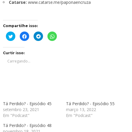
Catarse:
www.catarse.me/paponaencruza
Compartilhe isso:
Clique
Clique
Clique
Clique
para
para
para
para
compartilhar
compartilhar
compartilhar
compartilhar
no
no
no
no
Twitter(abre
Facebook(abre
Telegram(abre
WhatsApp(abre
em
em
em
em
Curtir isso:
nova
nova
nova
nova
janela)
janela)
janela)
janela)
Carregando...
Tá Perdido? - Episódio 45
Tá Perdido? - Episódio 55
setembro 23, 2021
março 13, 2022
Em "Podcast"
Em "Podcast"
Tá Perdido? - Episódio 48
novembro 18, 2021