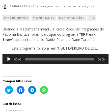
DOUGLAS RAINHO
MARÇO 4, 2020
135 VISUALIZAÇÕES
PAPO NA ENCRUZA
0 COMENTÁRIOS
135 VISUALIZAÇÕES
2
Quando a Macumbaria invadiu a Rádio Rock! Os integrantes do
Papo na Encruza foram participar do programa
“
89 Freak
Show
”
apresentados pelo Daniel Pires e a Dane Taranha.
Este programa foi ao ar em 9 DE FEVEREIRO DE 2020!
Tocador
00:00
00:00
de
áudio
Compartilhe isso:
Clique
Clique
Clique
Clique
para
para
para
para
compartilhar
compartilhar
compartilhar
compartilhar
no
no
no
no
Twitter(abre
Facebook(abre
Telegram(abre
WhatsApp(abre
em
em
em
em
Curtir isso:
nova
nova
nova
nova
janela)
janela)
janela)
janela)
Carregando...