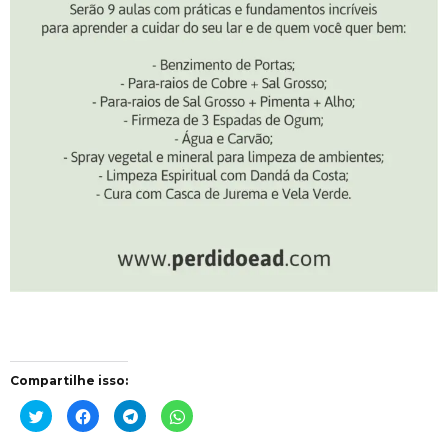
Compartilhe isso:
Clique
Clique
Clique
Clique
para
para
para
para
compartilhar
compartilhar
compartilhar
compartilhar