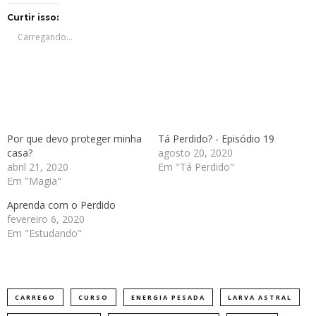
no
no
no
no
Twitter(abre
Facebook(abre
Telegram(abre
WhatsApp(abre
em
em
em
em
Curtir isso:
nova
nova
nova
nova
janela)
janela)
janela)
janela)
Carregando...
Por que devo proteger minha
Tá Perdido? - Episódio 19
casa?
agosto 20, 2020
abril 21, 2020
Em "Tá Perdido"
Em "Magia"
Aprenda com o Perdido
fevereiro 6, 2020
Em "Estudando"
CARREGO
CURSO
ENERGIA PESADA
LARVA ASTRAL