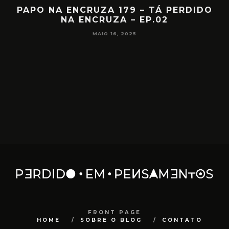
IA
PAPO NA ENCRUZA 179 – TÁ PERDIDO
NA ENCRUZA – EP.02
F
MAIO 16, 2025
FRONT PAGE
HOME
SOBRE O BLOG
CONTATO