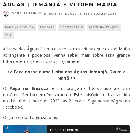
ÁGUAS | IEMANJÁ E VIRGEM MARIA
DOUGLAS RAINHO
JANEIRO 11, 2020
965 VISUALIZAÇÕES
PAPO NA ENCRUZA
PODCAST
1 COMENTÁRIO
965 VISUALIZAÇÕES
1
A Linha das Águas é uma das mais misteriosas que existe! Muito
abrangente e poderosa, venha saber mais sobre essa grande
linha de Iemanjá em nosso programete.
>> Faça nosso curso Linha das Águas: Iemanjá, Oxum e
Nanã <<
O
Papo na Encruza
é um programa transmitido ao vivo
no
Canal Perdido em Pensamento
. Este episódio foi transmitido
no dia 10 de Janeiro de 2020, às 21 horas. Siga
nossa página
no
Facebook.
Ouça o episódio gravado aqui: