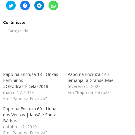
Clique
Clique
Clique
Clique
para
para
para
para
compartilhar
compartilhar
compartilhar
compartilhar
no
no
no
no
Twitter(abre
Facebook(abre
Telegram(abre
WhatsApp(abre
em
em
em
em
Curtir isso:
nova
nova
nova
nova
janela)
janela)
janela)
janela)
Carregando...
Papo na Encruza 18 - Orixás
Papo na Encruza 140 -
Femininos
Iemanjá, a Grande Mãe
#OPodcastÉDelas2018
fevereiro 5, 2023
março 17, 2018
Em "Papo na Encruza"
Em "Papo na Encruza"
Papo na Encruza 60 - Linha
dos Ventos | Iansã e Santa
Bárbara
outubro 12, 2019
Em "Papo na Encruza"