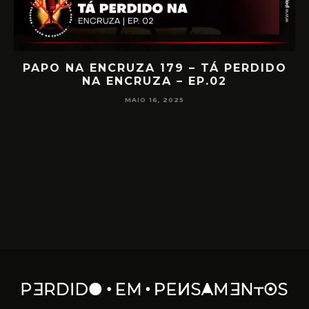
IA
PAPO NA ENCRUZA 179 – TÁ PERDIDO
NA ENCRUZA – EP.02
F
MAIO 16, 2025