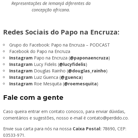
Representações de Iemanjá diferentes da
concepção africana.
Redes Sociais do Papo na Encruza:
Grupo do Facebook:
Papo na Encruza – PODCAST
Facebook do Papo na Encruza
Instagram
Papo na Encruza (
@paponaencruza
)
Instagram
Lucy Fidelis (
@lucyfidelis
)
Instagram
Douglas Rainho (
@douglas_rainho
)
Instagram
Luiz Guenca (
@guenca
)
Instagram
Roe Mesquita (
@roemesquita
)
Fale com a gente
Caso queira entrar em contato conosco, para enviar dúvidas,
comentários e sugestões, nosso e-mail é
contato@perdido.co
.
Envie sua carta para nós na nossa
Caixa Postal:
78690, CEP:
03533-971.