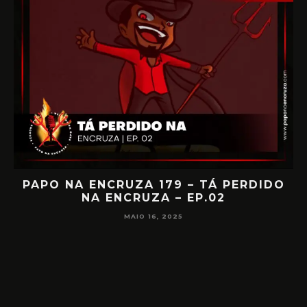
IA
PAPO NA ENCRUZA 179 – TÁ PERDIDO
NA ENCRUZA – EP.02
F
MAIO 16, 2025