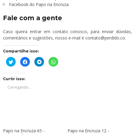
Facebook do Papo na Encruza
Fale com a gente
Caso queira entrar em contato conosco, para enviar dúvidas,
comentários e sugestões, nosso e-mail é
contato@perdido.co
.
Compartilhe isso:
Clique
Clique
Clique
Clique
para
para
para
para
compartilhar
compartilhar
compartilhar
compartilhar
no
no
no
no
Twitter(abre
Facebook(abre
Telegram(abre
WhatsApp(abre
em
em
em
em
Curtir isso:
nova
nova
nova
nova
janela)
janela)
janela)
janela)
Carregando...
Papo na Encruza 65 -
Papo na Encruza 12 -