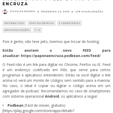
ENCRUZA
DOUGLAS RAINHO
FEVEREIRO 24, 2018
238 VISUALIZAÇÕES
INFORMATIVOS
PAPO NA ENCRUZA
5 COMENTÁRIOS
238 VISUALIZAÇÕES
0
Pois é gente, não teve jeito, tivemos que trocar de hosting.
Então anotem o novo FEED para
atualizar: https://paponaencruza.podbean.com/feed/
O Feed não é um link para digitar no Chrome, Firefox ou IE. Feed
é um endereço codificado em XML que serve para certos
programas e aplicativos entenderem. Então se você digitar o link
acima só verá um monte de códigos sem sentido para a maioria.
No caso, o ideal é copiar ou digitar o código acima em um
agregador de podcast. Recomendamos no caso de smartphones
com sistema operacional
Android
, os aplicativos a seguir:
Podbean
(Fácil de mexer, gratuito)
[
https://play.google.com/store/apps/details?