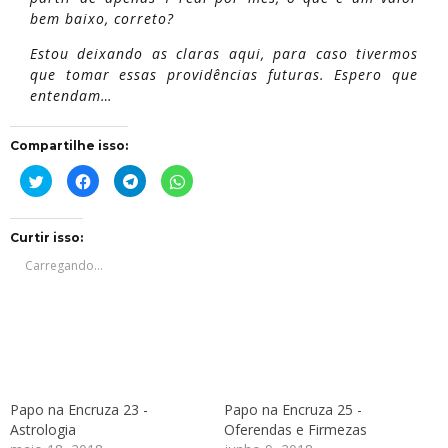
bem baixo, correto?
Estou deixando as claras aqui, para caso tivermos
que tomar essas providências futuras. Espero que
entendam…
Compartilhe isso:
Clique
Clique
Clique
Clique
para
para
para
para
compartilhar
compartilhar
compartilhar
compartilhar
no
no
no
no
Twitter(abre
Facebook(abre
Telegram(abre
WhatsApp(abre
em
em
em
em
Curtir isso:
nova
nova
nova
nova
janela)
janela)
janela)
janela)
Carregando...
Papo na Encruza 23 -
Papo na Encruza 25 -
Astrologia
Oferendas e Firmezas