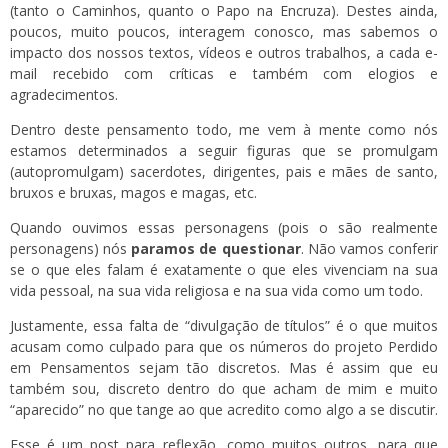
(tanto o Caminhos, quanto o Papo na Encruza). Destes ainda,
poucos, muito poucos, interagem conosco, mas sabemos o
impacto dos nossos textos, vídeos e outros trabalhos, a cada e-
mail recebido com críticas e também com elogios e
agradecimentos.
Dentro deste pensamento todo, me vem à mente como nós
estamos determinados a seguir figuras que se promulgam
(autopromulgam) sacerdotes, dirigentes, pais e mães de santo,
bruxos e bruxas, magos e magas, etc.
Quando ouvimos essas personagens (pois o são realmente
personagens) nós
paramos de questionar
. Não vamos conferir
se o que eles falam é exatamente o que eles vivenciam na sua
vida pessoal, na sua vida religiosa e na sua vida como um todo.
Justamente, essa falta de “divulgação de títulos” é o que muitos
acusam como culpado para que os números do projeto Perdido
em Pensamentos sejam tão discretos. Mas é assim que eu
também sou, discreto dentro do que acham de mim e muito
“aparecido” no que tange ao que acredito como algo a se discutir.
Esse é um post para reflexão, como muitos outros, para que