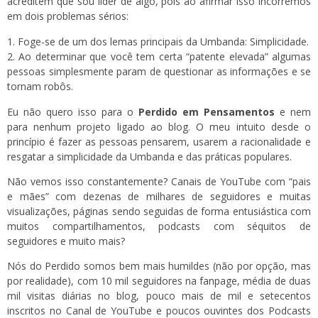
acreditem que sou líder de algo, pois ao afirmar isso incorremos
em dois problemas sérios:
Foge-se de um dos lemas principais da Umbanda: Simplicidade.
Ao determinar que você tem certa “patente elevada” algumas
pessoas simplesmente param de questionar as informações e se
tornam robôs.
Eu não quero isso para o
Perdido em Pensamentos
e nem
para nenhum projeto ligado ao blog. O meu intuito desde o
princípio é fazer as pessoas pensarem, usarem a racionalidade e
resgatar a simplicidade da Umbanda e das práticas populares.
Não vemos isso constantemente? Canais de YouTube com “pais
e mães” com dezenas de milhares de seguidores e muitas
visualizações, páginas sendo seguidas de forma entusiástica com
muitos compartilhamentos, podcasts com séquitos de
seguidores e muito mais?
Nós do Perdido somos bem mais humildes (não por opção, mas
por realidade), com 10 mil seguidores na fanpage, média de duas
mil visitas diárias no blog, pouco mais de mil e setecentos
inscritos no Canal de YouTube e poucos ouvintes dos Podcasts