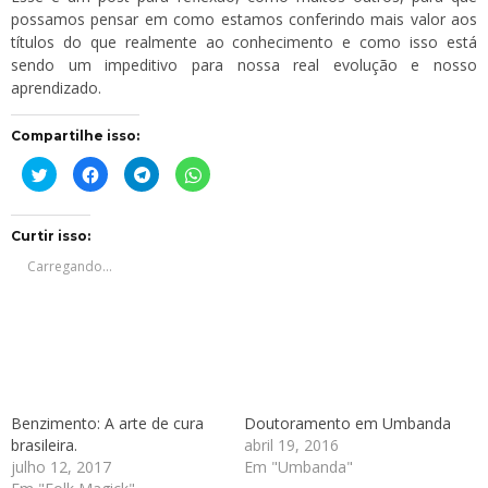
possamos pensar em como estamos conferindo mais valor aos
títulos do que realmente ao conhecimento e como isso está
sendo um impeditivo para nossa real evolução e nosso
aprendizado.
Compartilhe isso:
Clique
Clique
Clique
Clique
para
para
para
para
compartilhar
compartilhar
compartilhar
compartilhar
no
no
no
no
Twitter(abre
Facebook(abre
Telegram(abre
WhatsApp(abre
em
em
em
em
Curtir isso:
nova
nova
nova
nova
janela)
janela)
janela)
janela)
Carregando...
Benzimento: A arte de cura
Doutoramento em Umbanda
brasileira.
abril 19, 2016
julho 12, 2017
Em "Umbanda"