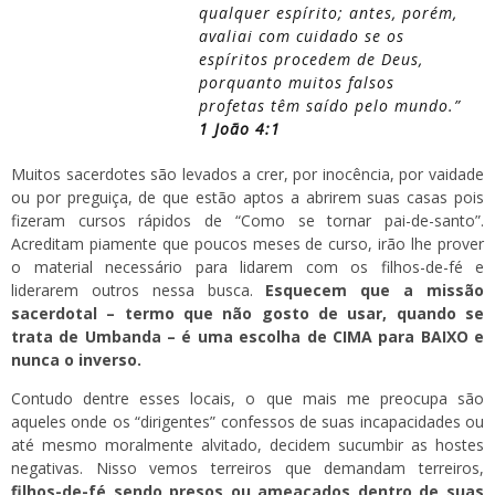
qualquer espírito; antes, porém,
avaliai com cuidado se os
espíritos procedem de Deus,
porquanto muitos falsos
profetas têm saído pelo mundo.”
1 João 4:1
Muitos sacerdotes são levados a crer, por inocência, por vaidade
ou por preguiça, de que estão aptos a abrirem suas casas pois
fizeram cursos rápidos de “Como se tornar pai-de-santo”.
Acreditam piamente que poucos meses de curso, irão lhe prover
o material necessário para lidarem com os filhos-de-fé e
liderarem outros nessa busca.
Esquecem que a missão
sacerdotal – termo que não gosto de usar, quando se
trata de Umbanda – é uma escolha de CIMA para BAIXO e
nunca o inverso.
Contudo dentre esses locais, o que mais me preocupa são
aqueles onde os “dirigentes” confessos de suas incapacidades ou
até mesmo moralmente alvitado, decidem sucumbir as hostes
negativas. Nisso vemos terreiros que demandam terreiros,
filhos-de-fé sendo presos ou ameaçados dentro de suas