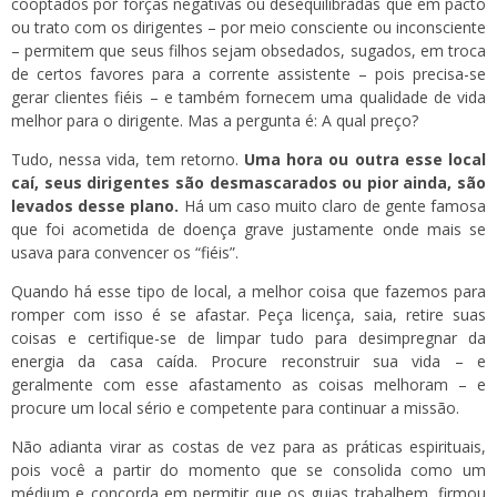
cooptados por forças negativas ou desequilibradas que em pacto
ou trato com os dirigentes – por meio consciente ou inconsciente
– permitem que seus filhos sejam obsedados, sugados, em troca
de certos favores para a corrente assistente – pois precisa-se
gerar clientes fiéis – e também fornecem uma qualidade de vida
melhor para o dirigente. Mas a pergunta é: A qual preço?
Tudo, nessa vida, tem retorno.
Uma hora ou outra esse local
caí, seus dirigentes são desmascarados ou pior ainda, são
levados desse plano.
Há um caso muito claro de gente famosa
que foi acometida de doença grave justamente onde mais se
usava para convencer os “fiéis”.
Quando há esse tipo de local, a melhor coisa que fazemos para
romper com isso é se afastar. Peça licença, saia, retire suas
coisas e certifique-se de limpar tudo para desimpregnar da
energia da casa caída. Procure reconstruir sua vida – e
geralmente com esse afastamento as coisas melhoram – e
procure um local sério e competente para continuar a missão.
Não adianta virar as costas de vez para as práticas espirituais,
pois você a partir do momento que se consolida como um
médium e concorda em permitir que os guias trabalhem, firmou