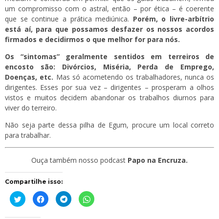
um compromisso com o astral, então – por ética – é coerente
que se continue a prática mediúnica.
Porém, o livre-arbítrio
está aí, para que possamos desfazer os nossos acordos
firmados e decidirmos o que melhor for para nós.
Os “sintomas” geralmente sentidos em terreiros de
encosto são: Divórcios, Miséria, Perda de Emprego,
Doenças, etc.
Mas só acometendo os trabalhadores, nunca os
dirigentes. Esses por sua vez – dirigentes – prosperam a olhos
vistos e muitos decidem abandonar os trabalhos diurnos para
viver do terreiro.
Não seja parte dessa pilha de Egum, procure um local correto
para trabalhar.
Ouça
também nosso podcast
Papo na Encruza.
Compartilhe isso:
Clique
Clique
Clique
Clique
para
para
para
para
compartilhar
compartilhar
compartilhar
compartilhar
no
no
no
no