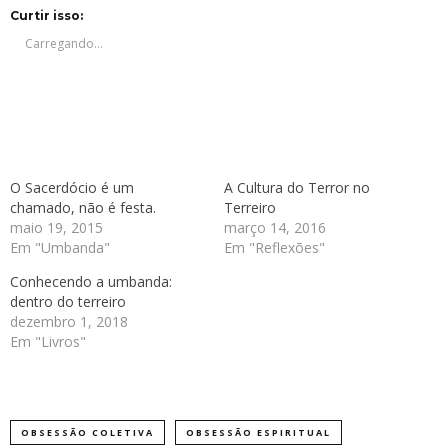
Twitter(abre
Facebook(abre
Telegram(abre
WhatsApp(abre
em
em
em
em
Curtir isso:
nova
nova
nova
nova
janela)
janela)
janela)
janela)
Carregando...
O Sacerdócio é um
A Cultura do Terror no
chamado, não é festa.
Terreiro
maio 19, 2015
março 14, 2016
Em "Umbanda"
Em "Reflexões"
Conhecendo a umbanda:
dentro do terreiro
dezembro 1, 2018
Em "Livros"
OBSESSÃO COLETIVA
OBSESSÃO ESPIRITUAL