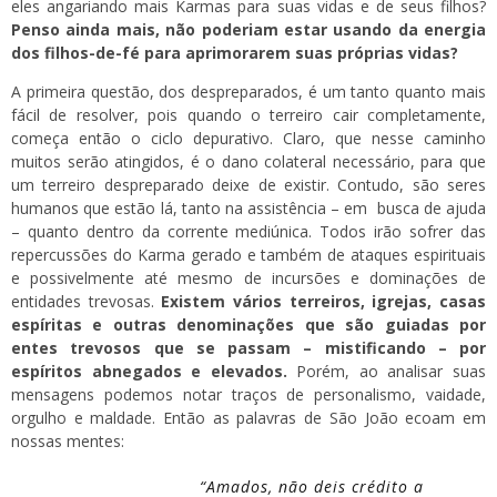
eles angariando mais Karmas para suas vidas e de seus filhos?
Penso ainda mais, não poderiam estar usando da energia
dos filhos-de-fé para aprimorarem suas próprias vidas?
A primeira questão, dos despreparados, é um tanto quanto mais
fácil de resolver, pois quando o terreiro cair completamente,
começa então o ciclo depurativo. Claro, que nesse caminho
muitos serão atingidos, é o dano colateral necessário, para que
um terreiro despreparado deixe de existir. Contudo, são seres
humanos que estão lá, tanto na assistência – em busca de ajuda
– quanto dentro da corrente mediúnica. Todos irão sofrer das
repercussões do Karma gerado e também de ataques espirituais
e possivelmente até mesmo de incursões e dominações de
entidades trevosas.
Existem vários terreiros, igrejas, casas
espíritas e outras denominações que são guiadas por
entes trevosos que se passam – mistificando – por
espíritos abnegados e elevados.
Porém, ao analisar suas
mensagens podemos notar traços de personalismo, vaidade,
orgulho e maldade. Então as palavras de São João ecoam em
nossas mentes:
“Amados, não deis crédito a