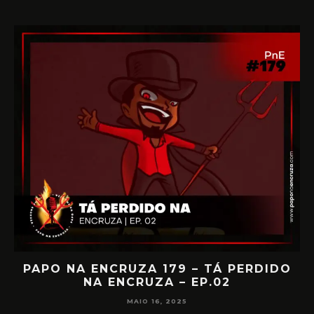
IA
PAPO NA ENCRUZA 179 – TÁ PERDIDO
NA ENCRUZA – EP.02
F
MAIO 16, 2025