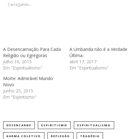
janela)
janela)
janela)
janela)
Carregando...
A Desencarnação Para Cada
A Umbanda não é a Verdade
Religião ou Egrégoras
Última.
julho 16, 2015
abril 17, 2017
Em "Espiritualismo"
Em "Espiritualismo"
Morte: Admirável Mundo
Novo
junho 25, 2015
Em "Espiritismo"
DESENCARNE
ESPIRITISMO
ESPIRITUALISMO
KARMA COLETIVO
REFLEXÃO
TRAGÉDIA