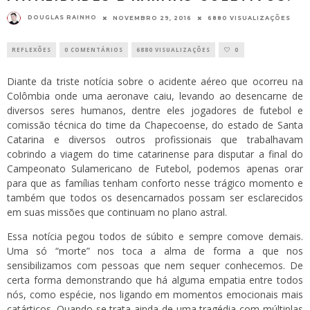
DOUGLAS RAINHO
NOVEMBRO 29, 2016
6880 VISUALIZAÇÕES
REFLEXÕES
0 COMENTÁRIOS
6880 VISUALIZAÇÕES
0
Diante da triste notícia sobre o acidente aéreo que ocorreu na
Colômbia onde uma aeronave caiu, levando ao desencarne de
diversos seres humanos, dentre eles jogadores de futebol e
comissão técnica do time da Chapecoense, do estado de Santa
Catarina e diversos outros profissionais que trabalhavam
cobrindo a viagem do time catarinense para disputar a final do
Campeonato Sulamericano de Futebol, podemos apenas orar
para que as famílias tenham conforto nesse trágico momento e
também que todos os desencarnados possam ser esclarecidos
em suas missões que continuam no plano astral.
Essa notícia pegou todos de súbito e sempre comove demais.
Uma só “morte” nos toca a alma de forma a que nos
sensibilizamos com pessoas que nem sequer conhecemos. De
certa forma demonstrando que há alguma empatia entre todos
nós, como espécie, nos ligando em momentos emocionais mais
catárticos. Quando se trata ainda de uma tragédia com múltiplas