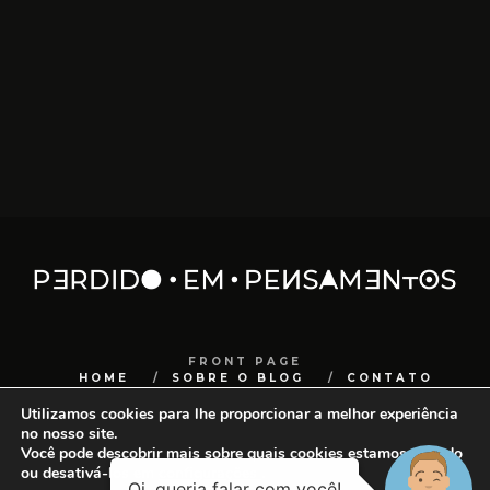
FRONT PAGE
HOME
SOBRE O BLOG
CONTATO
Utilizamos cookies para lhe proporcionar a melhor experiência
COPYRIGHT
SANCHOCOM
no nosso site.
Você pode descobrir mais sobre quais cookies estamos usando
ou desativá-los em
configurações
.