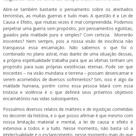
Abre-se também bastante o pensamento sobre os atentados
terroristas, as muitas guerras e tudo mais. A questão é a Lei de
Causa e Efeito, que muitas vezes é mal compreendida. Podemos
perpetrar uma guerra sem propósito, por pensamentos egoístas,
guiados pela maldade pura e simples? Com certeza. Morrerão
inocentes? Nem sempre, pois a nossa visão de inocência não
transpassa essa encarnação. Não sabemos o que foi o
combinado no plano astral, mas diante de uma situação dessas,
a própria espiritualidade trabalha para que as vítimas tenham um
propósito para suas próprias existências eternas. Pode ser que
inocentes – na visão mundana e terrena – possam desencarnar e
serem acometidos de diversos sofrimentos? Sim, isso é algo da
maldade humana, porém como essa pessoa lidará com essa
tristeza e violência é o que definirá seus próximos objetivos
encarnatórios nas vidas subsequentes.
Possuímos diversos relatos de mártires e de injustiças cometidas
no decorrer da história, e o que posso afirmar é que mesmo com
nossa limitação material e mental, a lei de causa e efeito é
extensiva a todos e a tudo. Nesse momento, não basta só a
intelectualidade e o esclarecimento, nesse momento mais do que