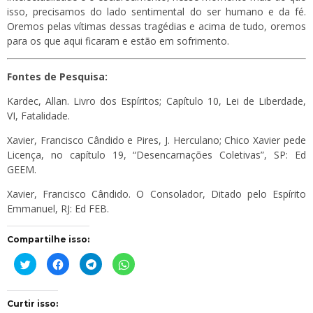
isso, precisamos do lado sentimental do ser humano e da fé.
Oremos pelas vítimas dessas tragédias e acima de tudo, oremos
para os que aqui ficaram e estão em sofrimento.
Fontes de Pesquisa:
Kardec, Allan. Livro dos Espíritos; Capítulo 10, Lei de Liberdade,
VI, Fatalidade.
Xavier, Francisco Cândido e Pires, J. Herculano; Chico Xavier pede
Licença, no capítulo 19, “Desencarnações Coletivas”, SP: Ed
GEEM.
Xavier, Francisco Cândido. O Consolador, Ditado pelo Espírito
Emmanuel, RJ: Ed FEB.
Compartilhe isso:
Clique
Clique
Clique
Clique
para
para
para
para
compartilhar
compartilhar
compartilhar
compartilhar
no
no
no
no
Twitter(abre
Facebook(abre
Telegram(abre
WhatsApp(abre
em
em
em
em
Curtir isso:
nova
nova
nova
nova