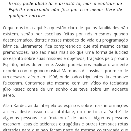
físico, pode abalá-lo e assustá-lo, mas a vontade do
Espírito encarnado não fica por isso menos livre de
qualquer entrave.
O que nos toca aqui é a questão clara de que as fatalidades não
existem, senão por escolhas feitas por nós mesmos quando
desencarnados, dentre nossas missões de vida ou programação
kármica. Claramente, fica compreendido que até mesmo certas
premonições, não são nada mais do que uma forma de lucidez
do espírito sobre suas missões e objetivos, traçados pelo próprio
Espírito, antes do encarne. Assim poderíamos explicar o acidente
ocorrido com o grupo musical Mamonas Assassinas, por meio de
um desastre aéreo em 1996, onde todos tripulantes da aeronave
faleceram. Contamos até mesmo com um vídeo do tecladista
Júlio Rasec conta de um sonho que teve sobre um acidente
aéreo.
Allan Kardec ainda interpela os espíritos sobre mais informações
a cerca deste assunto, a fatalidade, no que toca a “sorte” de
algumas pessoas e a “má-sorte” de outras. Algumas pessoas
escapam ilesas de acidentes e tragédias e outras tem suas rotas
alteradas para que não façam parte da mesma coletividade que