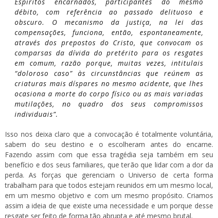
Espíritos encarnados, participantes do mesmo
débito, com referência ao passado delituoso e
obscuro. O mecanismo da justiça, na lei das
compensações, funciona, então, espontaneamente,
através dos prepostos do Cristo, que convocam os
comparsas da dívida do pretérito para os resgates
em comum, razão porque, muitas vezes, intitulais
“doloroso caso” às circunstâncias que reúnem as
criaturas mais díspares no mesmo acidente, que lhes
ocasiona a morte do corpo físico ou as mais variadas
mutilações, no quadro dos seus compromissos
individuais”.
Isso nos deixa claro que a convocação é totalmente voluntária,
sabem do seu destino e o escolheram antes do encarne.
Fazendo assim com que essa tragédia seja também em seu
benefício e dos seus familiares, que terão que lidar com a dor da
perda. As forças que gerenciam o Universo de certa forma
trabalham para que todos estejam reunidos em um mesmo local,
em um mesmo objetivo e com um mesmo propósito. Criamos
assim a ideia de que existe uma necessidade e um porque desse
resgate ser feito de forma tão abrupta e até mesmo brutal.