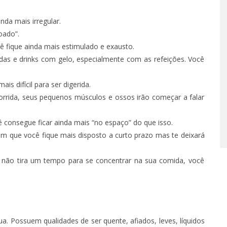
nda mais irregular.
 – EPISÓDIO 66
TÁ PERDIDO? – EPISÓDIO 6
oado”.
O 14, 2022
SETEMBRO 30, 2022
ê fique ainda mais estimulado e exausto.
as e drinks com gelo, especialmente com as refeições. Você
s difícil para ser digerida.
rrida, seus pequenos músculos e ossos irão começar a falar
ê consegue ficar ainda mais “no espaço” do que isso.
om que você fique mais disposto a curto prazo mas te deixará
não tira um tempo para se concentrar na sua comida, você
. Possuem qualidades de ser quente, afiados, leves, líquidos