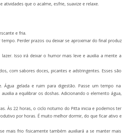
de atividades que o acalme, esfrie, suavize e relaxe.
scante e fria.
r tempo. Perder prazos ou deixar se aproximar do final produz
azer. Isso irá deixar o humor mais leve e auxilia a mente a
idos, com sabores doces, picantes e adstringentes. Esses são
. Água gelada e ruim para digestão. Passe um tempo na
auxilia a equilibrar os doshas. Adicionando o elemento água,
. Às 22 horas, o ciclo noturno do Pitta inicia e podemos ter
utivo por horas. É muito melhor dormir, do que ficar ativo e
se mais frio fisicamente também auxiliará a se manter mais