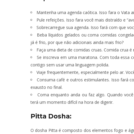
Mantenha uma agenda caótica. Isso fara o Vata ai
TÁ PERDIDO? – EPISÓDIO 62
TÁ PERDIDO?
Pule refeições. Isso fara você mais distraído e “av
JUNHO 25, 2022
OUTUBR
Sobrecarregue sua agenda. Isso fará com que voc
Beba líquidos gelados ou coma comidas congelad
já é frio, por que não adicionais ainda mais frio?
Faça uma dieta de comidas cruas. Comida crua é mai
Se inscreva em uma maratona. Com toda essa co
contigo sem usar uma linguagem polida.
Viaje frequentemente, especialmente pelo ar. Voc
Consuma café e outros estimulantes. Isso fará c
exausto no final.
Coma enquanto anda ou faz algo. Quando você 
terá um momento difícil na hora de digerir.
Pitta Dosha:
O dosha Pitta é composto dos elementos fogo e água