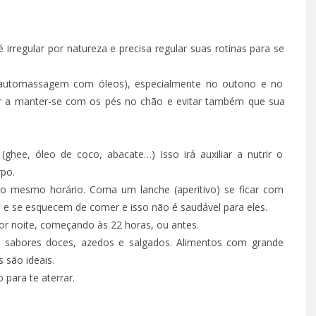
irregular por natureza e precisa regular suas rotinas para se
(automassagem com óleos), especialmente no outono e no
dar a manter-se com os pés no chão e evitar também que sua
(ghee, óleo de coco, abacate…) Isso irá auxiliar a nutrir o
rpo.
no mesmo horário. Coma um lanche (aperitivo) se ficar com
 e se esquecem de comer e isso não é saudável para eles.
or noite, começando às 22 horas, ou antes.
m sabores doces, azedos e salgados. Alimentos com grande
 são ideais.
para te aterrar.