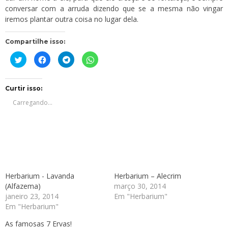
conversar com a arruda dizendo que se a mesma não vingar
iremos plantar outra coisa no lugar dela.
Compartilhe isso:
Clique
Clique
Clique
Clique
para
para
para
para
compartilhar
compartilhar
compartilhar
compartilhar
no
no
no
no
Twitter(abre
Facebook(abre
Telegram(abre
WhatsApp(abre
em
em
em
em
Curtir isso:
nova
nova
nova
nova
janela)
janela)
janela)
janela)
Carregando...
Herbarium - Lavanda
Herbarium – Alecrim
(Alfazema)
março 30, 2014
janeiro 23, 2014
Em "Herbarium"
Em "Herbarium"
As famosas 7 Ervas!