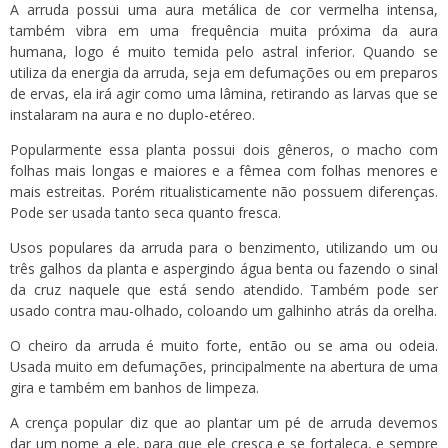
A arruda possui uma aura metálica de cor vermelha intensa,
também vibra em uma frequência muita próxima da aura
humana, logo é muito temida pelo astral inferior. Quando se
utiliza da energia da arruda, seja em defumações ou em preparos
de ervas, ela irá agir como uma lâmina, retirando as larvas que se
instalaram na aura e no duplo-etéreo.
Popularmente essa planta possui dois gêneros, o macho com
folhas mais longas e maiores e a fêmea com folhas menores e
mais estreitas. Porém ritualisticamente não possuem diferenças.
Pode ser usada tanto seca quanto fresca.
Usos populares da arruda para o benzimento, utilizando um ou
três galhos da planta e aspergindo água benta ou fazendo o sinal
da cruz naquele que está sendo atendido. Também pode ser
usado contra mau-olhado, coloando um galhinho atrás da orelha.
O cheiro da arruda é muito forte, então ou se ama ou odeia.
Usada muito em defumações, principalmente na abertura de uma
gira e também em banhos de limpeza.
A crença popular diz que ao plantar um pé de arruda devemos
dar um nome a ele, para que ele cresça e se fortaleça, e sempre