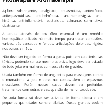
Fitoterapia e Aromaterapia
Ações:
Adstringente, analgésica, antiasmática, antieplética,
antiespasmódicas, anti-helmíntica, anti-hemorrágica, anti-
histérica, anti-inflamatória, bactericida, calmante, carminativa,
cicatrizante.
A arruda através de seu óleo essencial é um remédio
homeopático utilizado há muito tempo para tratar contusões,
varizes, pés cansados e feridos, articulações doloridas, rigidez
nos pulsos e mãos.
Não deve ser ingerido de forma alguma, pois tem características
tóxicas, podendo ser até mesmo abortiva, logo deve ser evitada
de todo jeito em mulheres com suspeita de gravidez.
Usada também em forma de unguentos para massagens contra
o reumatismo, a gota e dores nas costas, além de espasmos
musculares. Porém nesses casos devem ser preferidos
tratamentos com outras ervas, que são de menor toxicidade.
De toda forma só deve ser utilizada de forma tópica e em
pequenas quantidades sempre diluídas. Doses grandes podem