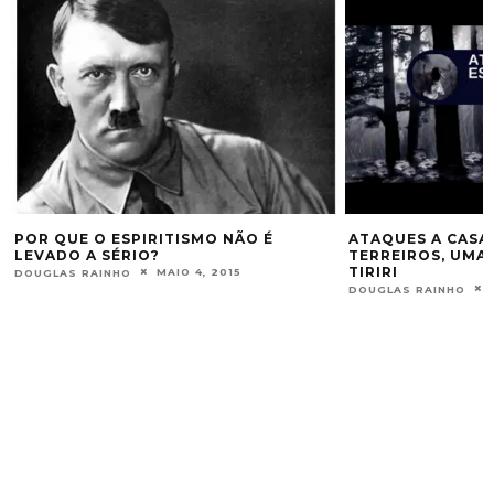
SMO NÃO É
ATAQUES A CASAS ESPIRITUAIS E
TERREIROS, UMA VISÃO DO SR. EXU
TIRIRI
4, 2015
AGOSTO 4, 2014
DOUGLAS RAINHO