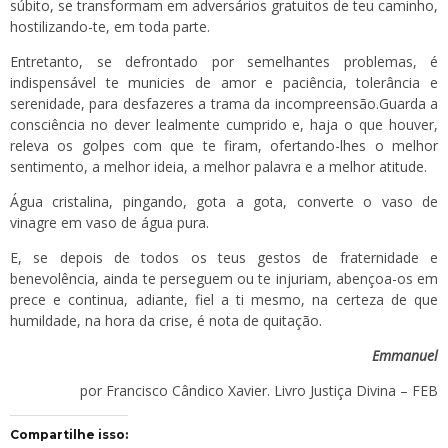
súbito, se transformam em adversários gratuitos de teu caminho,
hostilizando-te, em toda parte.
Entretanto, se defrontado por semelhantes problemas, é
indispensável te municies de amor e paciência, tolerância e
serenidade, para desfazeres a trama da incompreensão.Guarda a
consciência no dever lealmente cumprido e, haja o que houver,
releva os golpes com que te firam, ofertando-lhes o melhor
sentimento, a melhor ideia, a melhor palavra e a melhor atitude.
Água cristalina, pingando, gota a gota, converte o vaso de
vinagre em vaso de água pura.
E, se depois de todos os teus gestos de fraternidade e
benevolência, ainda te perseguem ou te injuriam, abençoa-os em
prece e continua, adiante, fiel a ti mesmo, na certeza de que
humildade, na hora da crise, é nota de quitação.
Emmanuel
por Francisco Cândico Xavier. Livro Justiça Divina – FEB
Compartilhe isso: