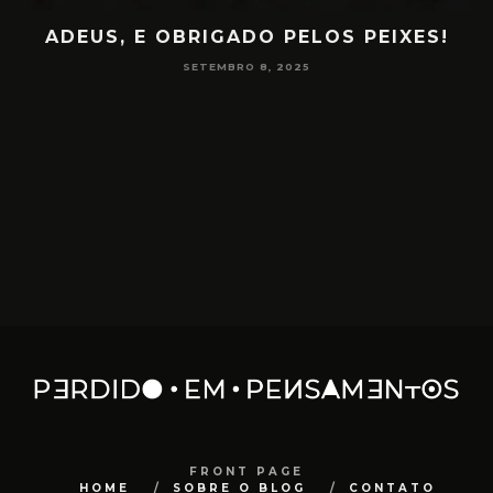
ELOS PEIXES!
PAPO NA ENCRUZA 180 – C
NA MEDIUNIDAD
25
JUNHO 16, 2025
FRONT PAGE
HOME
SOBRE O BLOG
CONTATO