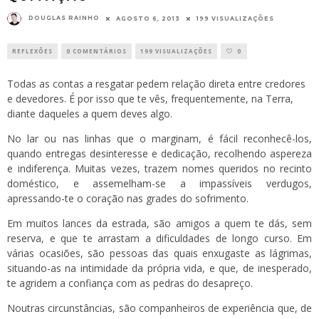
DOUGLAS RAINHO
AGOSTO 6, 2013
199 VISUALIZAÇÕES
REFLEXÕES
0 COMENTÁRIOS
199 VISUALIZAÇÕES
0
Todas as contas a resgatar pedem relação direta entre credores
e devedores. É por isso que te vês, frequentemente, na Terra,
diante daqueles a quem deves algo.
No lar ou nas linhas que o marginam, é fácil reconhecê-los,
quando entregas desinteresse e dedicação, recolhendo aspereza
e indiferença. Muitas vezes, trazem nomes queridos no recinto
doméstico, e assemelham-se a impassíveis verdugos,
apressando-te o coração nas grades do sofrimento.
Em muitos lances da estrada, são amigos a quem te dás, sem
reserva, e que te arrastam a dificuldades de longo curso. Em
várias ocasiões, são pessoas das quais enxugaste as lágrimas,
situando-as na intimidade da própria vida, e que, de inesperado,
te agridem a confiança com as pedras do desapreço.
Noutras circunstâncias, são companheiros de experiência que, de