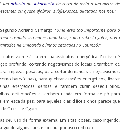
 é um
arbusto
ou
subarbusto
de cerca de meio a um metro de
bescentes ou quase glabros, subflexuosos, dilatados nos nós.” –
. Segundo
Adriano Camargo
:
“Uma erva tão importante para o
formam usando seu nome como base, como caboclo guiné, preto
s cantados na Umbanda e linhos entoados no Catimbó.”
natureza metálica em sua assinatura energética. Por isso é
ação profunda, cortando negativismos de locais e também de
 para limpezas pesadas, para cortar demandas e negativismos,
como bate-folhas), para quebrar cascões energéticos, liberar
muralhas energéticas densas e também curar
desequilíbrios
.
-folhas, defumações e também usada em forma de pó para
em escalda-pés, para aqueles dias difíceis onde parece que
ia de Oxóssi e Ogum.
s seu uso de forma externa. Em altas doses, caso ingerido,
segundo alguns causar loucura por uso contínuo.