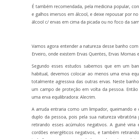
É também recomendada, pela medicina popular, contr
e galhos imersos em álcool, e deixe repousar por no
álcool c/ ervas em cima da picada ou no foco da sarn
Vamos agora entender a natureza desse banho com 
Erveiro, onde existem Ervas Quentes, Ervas Mornas e F
Segundo esses estudos sabemos que em um banho
habitual, devemos colocar ao menos uma erva equi
totalmente agressiva das outras ervas. Neste banho
um campo de proteção em volta da pessoa. Então 
uma erva equilibradora: Alecrim.
A arruda entraria como um limpador, queimando e 
duplo da pessoa, pois pela sua natureza vibratória
retirando esses acúmulos negativos. A guiné viri
cordões energéticos negativos, e também retirando