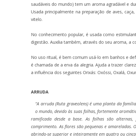
saudáveis do mundo) tem um aroma agradável e dura
Usada principalmente na preparação de aves, caça
vitelo.
No conhecimento popular, é usada como estimulan
digestão. Auxilia também, através do seu aroma, a
No uso ritual, é bem comum usá-lo em banhos e defu
é chamada de a erva da alegria. Ajuda a trazer cla
a influência dos seguintes Orixás: Oxóssi, Oxalá, O
TÁ PERDIDO?
ARRUDA
JUNHO
“A arruda (Ruta graveolens) é uma planta da famíli
o mundo, devido às suas folhas, fortemente aromáti
ramificada desde a base. As folhas são alternas,
comprimento. As flores são pequenas e amareladas. O f
abrindo-se superior e inteiramente em quatro ou cinco 