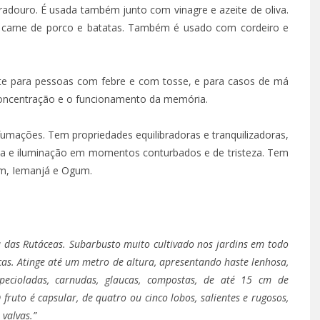
douro. É usada também junto com vinagre e azeite de oliva.
, carne de porco e batatas. Também é usado com cordeiro e
te para pessoas com febre e com tosse, e para casos de má
 concentração e o funcionamento da memória.
mações. Tem propriedades equilibradoras e tranquilizadoras,
reza e iluminação em momentos conturbados e de tristeza. Tem
xum, Iemanjá e Ogum.
 – EPISÓDIO 62
TÁ PERDIDO? – EPISÓDIO 
 25, 2022
OUTUBRO 14, 2022
a das Rutáceas. Subarbusto muito cultivado nos jardins em todo
cas. Atinge até um metro de altura, apresentando haste lenhosa,
 pecioladas, carnudas, glaucas, compostas, de até 15 cm de
ruto é capsular, de quatro ou cinco lobos, salientes e rugosos,
valvas.”