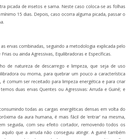
a picada de insetos e sarna. Neste caso coloca-se as folhas
 mínimo 15 dias. Depois, caso ocorra alguma picada, passar o
a.
as ervas combinadas, seguindo a metodologia explicada pelo
rias ou ainda Agressivas, Equilibradoras e Específicas.
 de natureza de descarrego e limpeza, que seja de uso
libradora ou morna, para quebrar um pouco a característica
, é comum ser receitado para limpeza energética e para criar
temos duas ervas Quentes ou Agressivas: Arruda e Guiné; e
consumindo todas as cargas energéticas densas em volta do
 próxima da aura humana, é mais fácil de ‘entrar’ na mesma,
a em seguida, com seu efeito cortador, removendo todos os
 aquilo que a arruda não conseguiu atingir. A guiné também