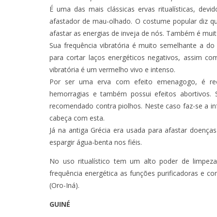
É uma das mais clássicas ervas ritualísticas, de
afastador de mau-olhado. O costume popular diz q
afastar as energias de inveja de nós. Também é muito
Sua frequência vibratória é muito semelhante a d
para cortar laços energéticos negativos, assim c
vibratória é um vermelho vivo e intenso.
Por ser uma erva com efeito emenagogo, é re
hemorragias e também possui efeitos abortivos
recomendado contra piolhos. Neste caso faz-se a in
cabeça com esta.
Já na antiga Grécia era usada para afastar doenças
espargir água-benta nos fiéis.
No uso ritualístico tem um alto poder de limp
frequência energética as funções purificadoras e c
(Oro-Iná).
GUINÉ