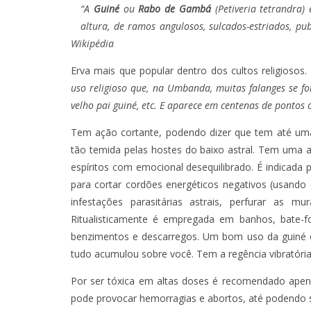
“A
Guiné
ou
Rabo de Gambá
(
Petiveria tetrandra
)
altura, de ramos angulosos, sulcados-estriados, pu
Wikipédia
Erva mais que popular dentro dos cultos religiosos
uso religioso que, na Umbanda, muitas falanges se 
velho pai guiné, etc. E aparece em centenas de ponto
Tem ação cortante, podendo dizer que tem até uma 
tão temida pelas hostes do baixo astral. Tem uma 
espíritos com emocional desequilibrado. É indicada
para cortar cordões energéticos negativos (usando 
infestações parasitárias astrais, perfurar as 
Ritualisticamente é empregada em banhos, bate
benzimentos e descarregos. Um bom uso da guiné é 
tudo acumulou sobre você. Tem a regência vibratór
Por ser tóxica em altas doses é recomendado apena
pode provocar hemorragias e abortos, até podendo 