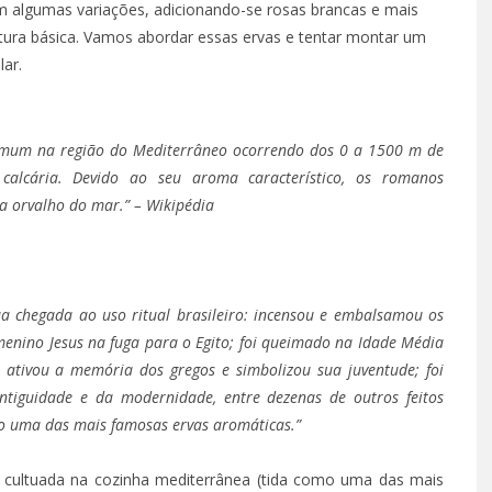
com algumas variações, adicionando-se rosas brancas e mais
tura básica. Vamos abordar essas ervas e tentar montar um
ar.
 comum na região do Mediterrâneo ocorrendo dos 0 a 1500 m de
 calcária. Devido ao seu aroma característico, os romanos
a orvalho do mar.” – Wikipédia
ua chegada ao uso ritual brasileiro: incensou e embalsamou os
menino Jesus na fuga para o Egito; foi queimado na Idade Média
; ativou a memória dos gregos e simbolizou sua juventude; foi
ntiguidade e da modernidade, entre dezenas de outros feitos
o uma das mais famosas ervas aromáticas.”
 cultuada na cozinha mediterrânea (tida como uma das mais