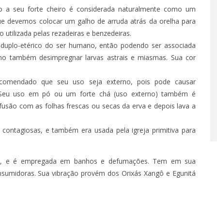
vido a seu forte cheiro é considerada naturalmente como um
ue devemos colocar um galho de arruda atrás da orelha para
 utilizada pelas rezadeiras e benzedeiras.
o duplo-etérico do ser humano, então podendo ser associada
omo também desimpregnar larvas astrais e miasmas. Sua cor
comendado que seu uso seja externo, pois pode causar
. Seu uso em pó ou um forte chá (uso externo) também é
fusão com as folhas frescas ou secas da erva e depois lava a
 contagiosas, e também era usada pela igreja primitiva para
eza, e é empregada em banhos e defumações. Tem em sua
onsumidoras. Sua vibração provém dos Orixás Xangô e Egunitá