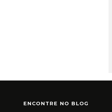
TÁ PERDIDO? – EPISÓDIO 6
JUNHO 25, 2022
ENCONTRE NO BLOG