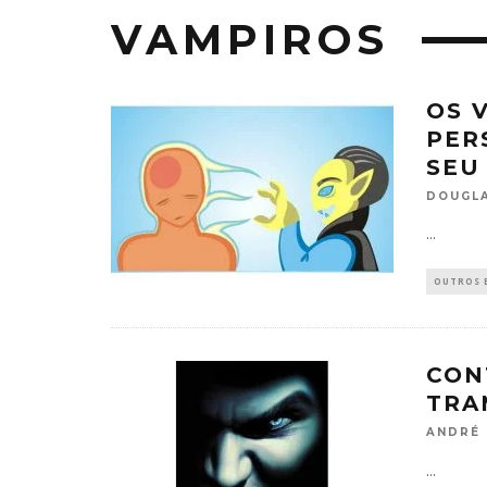
VAMPIROS
OS 
PER
SEU
DOUGLA
...
OUTROS 
CON
TRA
ANDRÉ
...