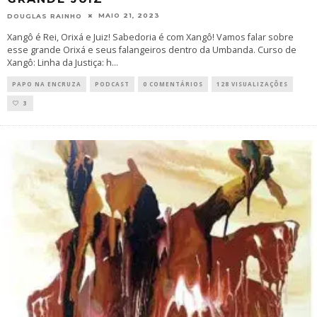
MAIO 21, 2023
DOUGLAS RAINHO
Xangô é Rei, Orixá e Juiz! Sabedoria é com Xangô! Vamos falar sobre
esse grande Orixá e seus falangeiros dentro da Umbanda. Curso de
Xangô: Linha da Justiça: h
...
PAPO NA ENCRUZA
PODCAST
0 COMENTÁRIOS
128 VISUALIZAÇÕES
3