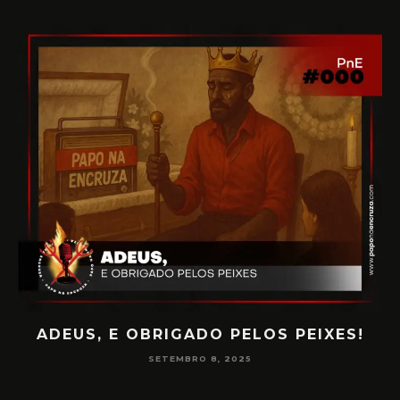
ADEUS, E OBRIGADO PELOS PEIXES!
P
SETEMBRO 8, 2025