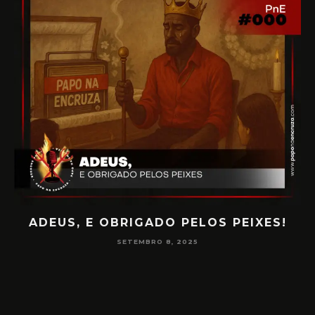
ADEUS, E OBRIGADO PELOS PEIXES!
P
SETEMBRO 8, 2025