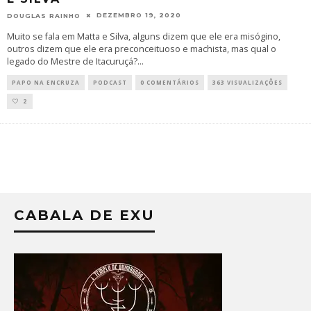
DEZEMBRO 19, 2020
DOUGLAS RAINHO
Muito se fala em Matta e Silva, alguns dizem que ele era misógino,
outros dizem que ele era preconceituoso e machista, mas qual o
legado do Mestre de Itacuruçá?
...
PAPO NA ENCRUZA
PODCAST
0 COMENTÁRIOS
363 VISUALIZAÇÕES
2
CABALA DE EXU