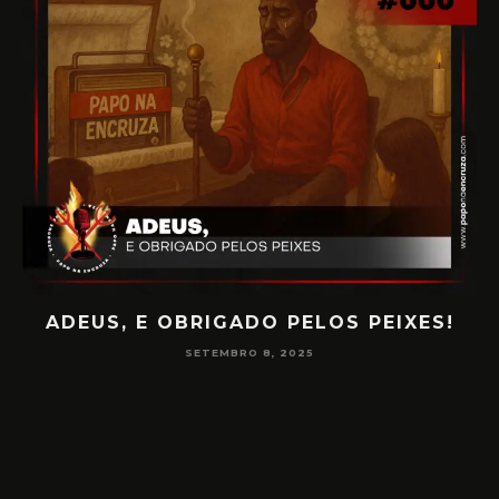
ADEUS, E OBRIGADO PELOS PEIXES!
P
SETEMBRO 8, 2025