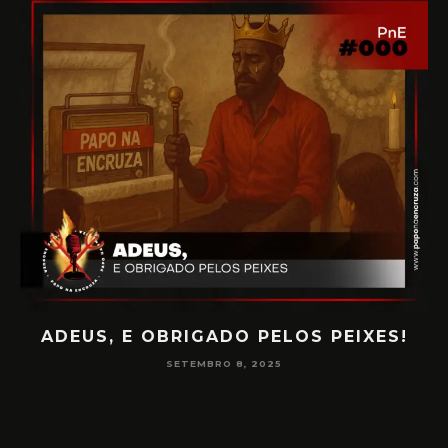
ADEUS, E OBRIGADO PELOS PEIXES!
P
SETEMBRO 8, 2025