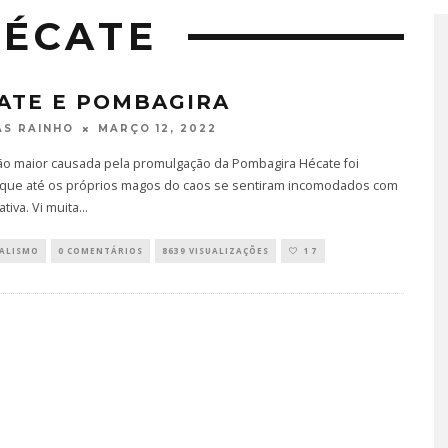
HÉCATE
ATE E POMBAGIRA
MARÇO 12, 2022
S RAINHO
ão maior causada pela promulgação da Pombagira Hécate foi
que até os próprios magos do caos se sentiram incomodados com
tiva. Vi muita
...
UALISMO
0 COMENTÁRIOS
8639 VISUALIZAÇÕES
17