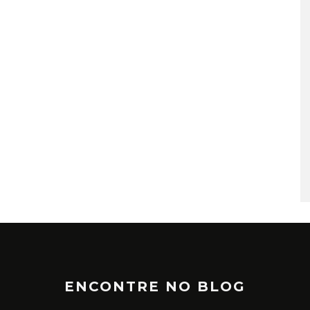
TÁ PERDIDO? – EPISÓDIO 6
JUNHO 25, 2022
ENCONTRE NO BLOG