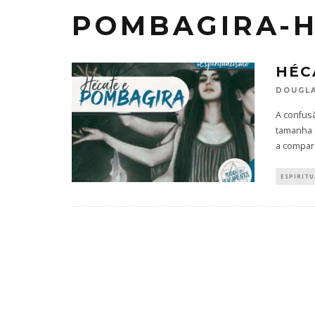
POMBAGIRA-
HÉC
DOUGLA
A confus
tamanha 
a compara
ESPIRIT