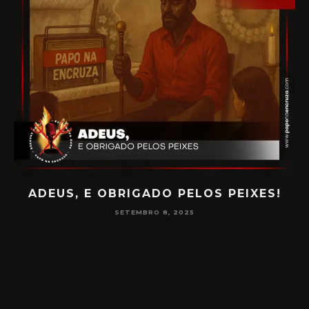
ADEUS, E OBRIGADO PELOS PEIXES!
P
SETEMBRO 8, 2025