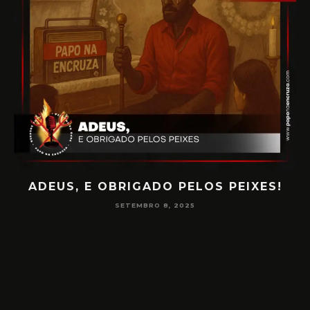
ADEUS, E OBRIGADO PELOS PEIXES!
P
SETEMBRO 8, 2025