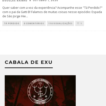
OUTUBRO 1, 2020
DOUGLAS RAINHO
Quer saber com a voz da experiência? Acompanhe esse "Tá Perdido?"
com o pai da Gatti B! Falamos de muitas coisas nesse episódio: Espada
de São Jorge Hie
...
TÁ PERDIDO
0 COMENTÁRIOS
116 VISUALIZAÇÕES
1
CABALA DE EXU