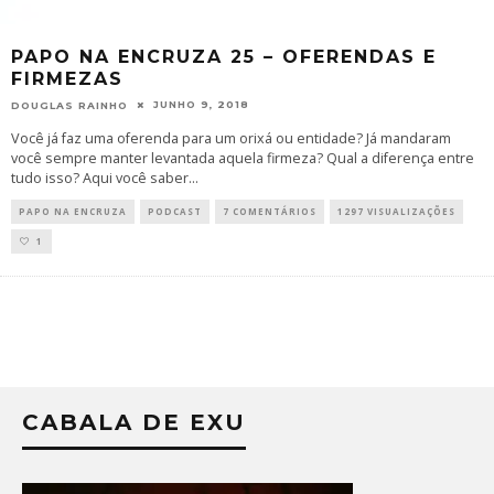
PAPO NA ENCRUZA 25 – OFERENDAS E
FIRMEZAS
JUNHO 9, 2018
DOUGLAS RAINHO
Você já faz uma oferenda para um orixá ou entidade? Já mandaram
você sempre manter levantada aquela firmeza? Qual a diferença entre
tudo isso? Aqui você saber
...
PAPO NA ENCRUZA
PODCAST
7 COMENTÁRIOS
1297 VISUALIZAÇÕES
1
CABALA DE EXU