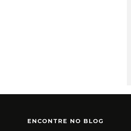
TÁ PERDIDO? – EPISÓDIO 6
JUNHO 25, 2022
ENCONTRE NO BLOG