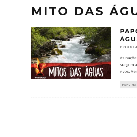
MITO DAS ÁG
PAP
ÁGU
DOUGLA
As naçõe
surgem a
vivos. V
PAPO NA