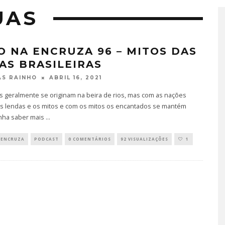
UAS
O NA ENCRUZA 96 – MITOS DAS
AS BRASILEIRAS
ABRIL 16, 2021
S RAINHO
s geralmente se originam na beira de rios, mas com as nações
s lendas e os mitos e com os mitos os encantados se mantém
enha saber mais
...
 ENCRUZA
PODCAST
0 COMENTÁRIOS
92 VISUALIZAÇÕES
1