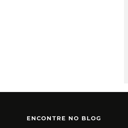
TÁ PERDIDO? – EPISÓDIO 6
JUNHO 25, 2022
ENCONTRE NO BLOG