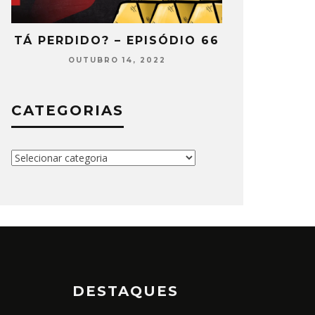
2
TÁ PERDIDO? – EPISÓDIO 66
TÁ PERDIDO
OUTUBRO 14, 2022
SETEMB
CATEGORIAS
Categorias
DESTAQUES