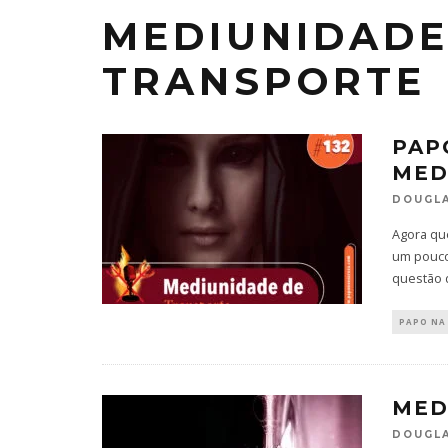
MEDIUNIDADE
TRANSPORTE
PAP
MED
DOUGLA
Agora que
um pouco
questão 
PAPO NA
MED
DOUGLA