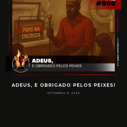
ADEUS, E OBRIGADO PELOS PEIXES!
P
SETEMBRO 8, 2025