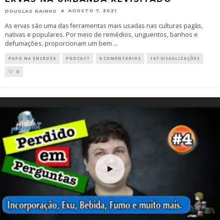
AGOSTO 7, 2021
DOUGLAS RAINHO
As ervas são uma das ferramentas mais usadas nas culturas pagãs,
nativas e populares. Por meio de remédios, unguentos, banhos e
defumações, proporcionam um bem
...
PAPO NA ENCRUZA
PODCAST
0 COMENTÁRIOS
197 VISUALIZAÇÕES
0