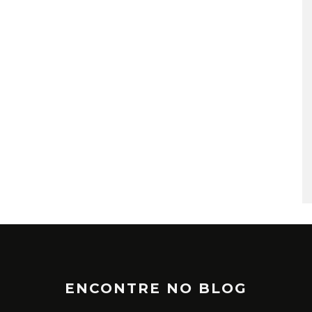
TÁ PERDIDO? – EPISÓDIO 6
JUNHO 25, 2022
ENCONTRE NO BLOG