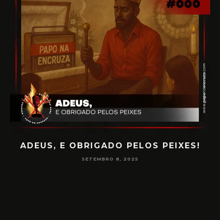
ADEUS, E OBRIGADO PELOS PEIXES!
P
SETEMBRO 8, 2025