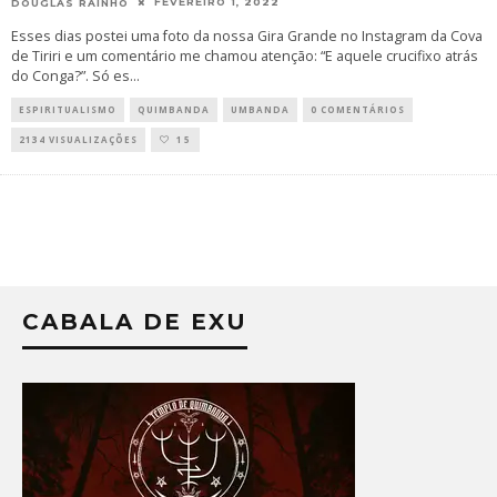
FEVEREIRO 1, 2022
DOUGLAS RAINHO
Esses dias postei uma foto da nossa Gira Grande no Instagram da Cova
de Tiriri e um comentário me chamou atenção: “E aquele crucifixo atrás
do Conga?”. Só es
...
ESPIRITUALISMO
QUIMBANDA
UMBANDA
0 COMENTÁRIOS
2134 VISUALIZAÇÕES
15
CABALA DE EXU