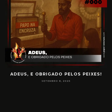
ADEUS, E OBRIGADO PELOS PEIXES!
P
SETEMBRO 8, 2025