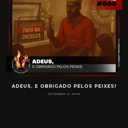
ADEUS, E OBRIGADO PELOS PEIXES!
P
SETEMBRO 8, 2025