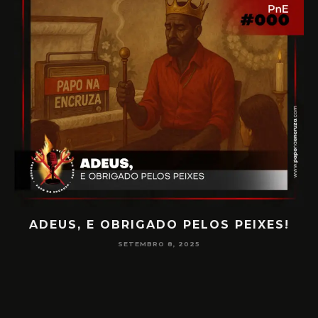
ADEUS, E OBRIGADO PELOS PEIXES!
P
SETEMBRO 8, 2025