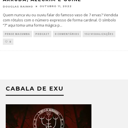
OUTUBRO 11, 2022
DOUGLAS RAINHO
Quem nunca viu ou ouviu falar do famoso vaso de 7 ervas? Vendida
com rótulos com o número expresso de forma cardinal. O símbolo
“7” aqui toma uma forma mágica p
...
PENSE MACUMBA
PODCAST
0 COMENTÁRIOS
152 VISUALIZAÇÕES
0
CABALA DE EXU