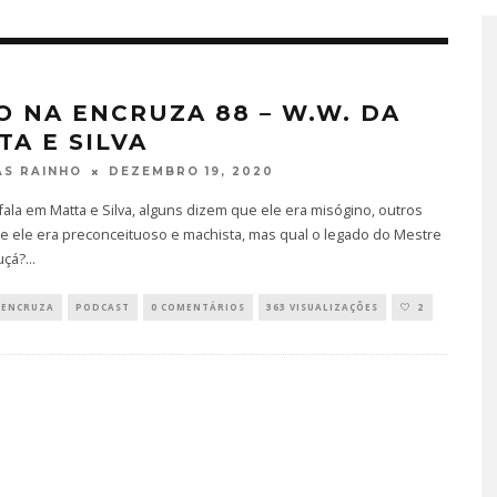
O NA ENCRUZA 88 – W.W. DA
TA E SILVA
DEZEMBRO 19, 2020
S RAINHO
fala em Matta e Silva, alguns dizem que ele era misógino, outros
e ele era preconceituoso e machista, mas qual o legado do Mestre
uçá?
...
 ENCRUZA
PODCAST
0 COMENTÁRIOS
363 VISUALIZAÇÕES
2