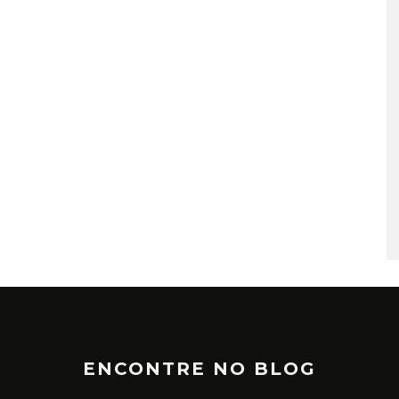
TÁ PERDIDO? – EPISÓDIO 6
JUNHO 25, 2022
ENCONTRE NO BLOG