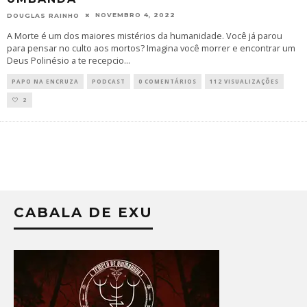
NOVEMBRO 4, 2022
DOUGLAS RAINHO
A Morte é um dos maiores mistérios da humanidade. Você já parou
para pensar no culto aos mortos? Imagina você morrer e encontrar um
Deus Polinésio a te recepcio
...
PAPO NA ENCRUZA
PODCAST
0 COMENTÁRIOS
112 VISUALIZAÇÕES
2
CABALA DE EXU