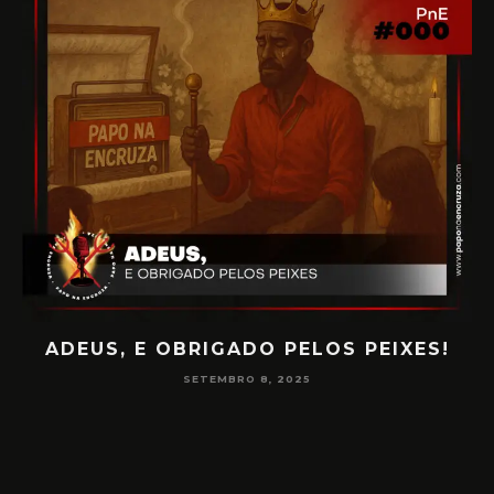
ADEUS, E OBRIGADO PELOS PEIXES!
P
SETEMBRO 8, 2025