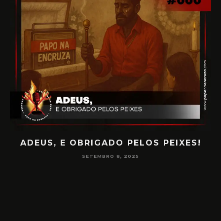
ADEUS, E OBRIGADO PELOS PEIXES!
P
SETEMBRO 8, 2025