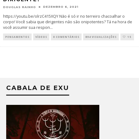
DEZEMBRO 6, 2021
DOUGLAS RAINHO
https://youtu.be/olrzC415XQY Não é só ir no terreiro chacoalhar o
corpo! Você sabia que dirigentes não são onipotentes? Tá na hora de
você assumir sua respon
...
PENSAMENTOS
VÍDEOS
0 COMENTÁRIOS
894 VISUALIZAÇÕES
15
CABALA DE EXU