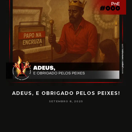
ADEUS, E OBRIGADO PELOS PEIXES!
P
SETEMBRO 8, 2025