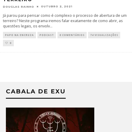
OUTUBRO 2, 2021
DOUGLAS RAINHO
Já parou para pensar como é complexo o processo de abertura de um
terreiro? Neste programa iremos falar exatamente de como abrir, as
questões legais, os envolv
...
PAPO NA ENCRUZA
PODCAST
0 COMENTÁRIOS
74 VISUALIZAÇÕES
0
CABALA DE EXU