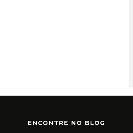
TÁ PERDIDO? – EPISÓDIO 6
JUNHO 25, 2022
ENCONTRE NO BLOG