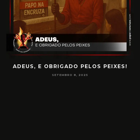
ADEUS, E OBRIGADO PELOS PEIXES!
P
SETEMBRO 8, 2025