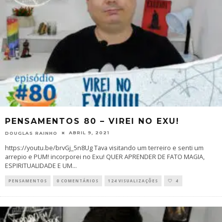
PENSAMENTOS 80 – VIREI NO EXU!
ABRIL 9, 2021
DOUGLAS RAINHO
https://youtu.be/brvGj_5n8Ug Tava visitando um terreiro e senti um
arrepio e PUM! incorporei no Exu! QUER APRENDER DE FATO MAGIA,
ESPIRITUALIDADE E UM
...
PENSAMENTOS
0 COMENTÁRIOS
124 VISUALIZAÇÕES
4