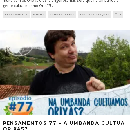
muito com os Orixás e os falangeiros, mas será que na Umbanda a
gente cultua mesmo Orixá?!
...
PENSAMENTOS
VÍDEOS
0 COMENTÁRIOS
196 VISUALIZAÇÕES
4
PENSAMENTOS 77 – A UMBANDA CULTUA
ORIXÁS?