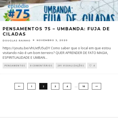
PENSAMENTOS 75 – UMBANDA: FUJA DE
CILADAS
NOVEMBRO 3, 2020
DOUGLAS RAINHO
https://youtu.be/vhUxtfU5uDY Como saber que o local em que estou
visitando não é um bom terreiro? QUER APRENDER DE FATO MAGIA,
ESPIRITUALIDADE E UMBAN
...
PENSAMENTOS
0 COMENTÁRIOS
291 VISUALIZAÇÕES
4
…
1
2
3
4
10