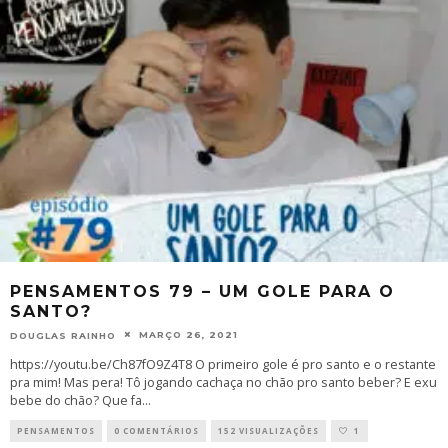
PENSAMENTOS 79 – UM GOLE PARA O
SANTO?
MARÇO 26, 2021
DOUGLAS RAINHO
https://youtu.be/Ch87fO9Z4T8 O primeiro gole é pro santo e o restante
pra mim! Mas pera! Tô jogando cachaça no chão pro santo beber? E exu
bebe do chão? Que fa
...
PENSAMENTOS
0 COMENTÁRIOS
152 VISUALIZAÇÕES
1